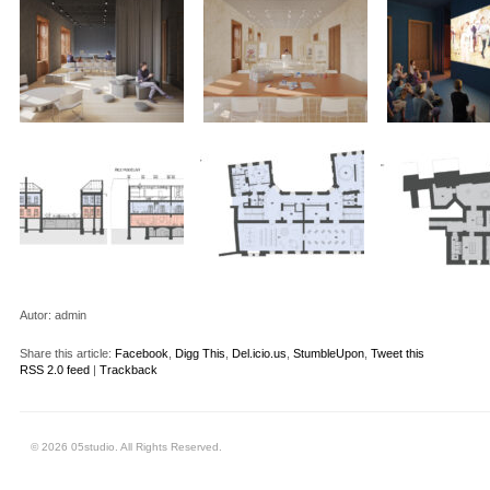
Autor:
admin
Share this article:
Facebook
,
Digg This
,
Del.icio.us
,
StumbleUpon
,
Tweet this
RSS 2.0 feed
|
Trackback
© 2026 05studio. All Rights Reserved.